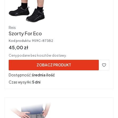
Producent
Reis
Szorty For Eco
Kod produktu:
959C-873B2
Cena brutto
45,00 zł
Ceny podane bez kosztów dostawy.
ZOBACZ PRODUKT
Dostępność:
średnia ilość
Czas wysyłki:
5 dni