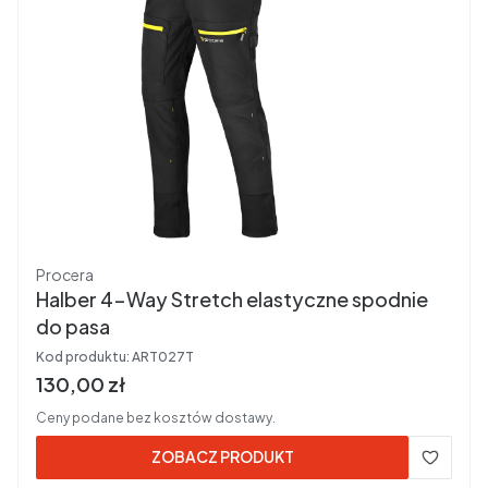
Producent
Procera
Halber 4-Way Stretch elastyczne spodnie
do pasa
Kod produktu:
ART027T
Cena brutto
130,00 zł
Ceny podane bez kosztów dostawy.
ZOBACZ PRODUKT