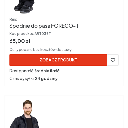
Producent
Reis
Spodnie do pasa FORECO-T
Kod produktu:
ART039T
Cena brutto
65,00 zł
Ceny podane bez kosztów dostawy.
ZOBACZ PRODUKT
Dostępność:
średnia ilość
Czas wysyłki:
24 godziny