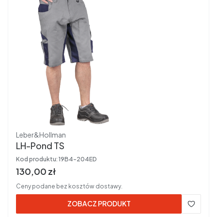
Producent
Leber&Hollman
LH-Pond TS
Kod produktu:
19B4-204ED
Cena brutto
130,00 zł
Ceny podane bez kosztów dostawy.
ZOBACZ PRODUKT