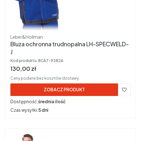
Producent
Leber&Hollman
Bluza ochronna trudnopalna LH-SPECWELD-
J
Kod produktu:
8CA7-9382A
Cena brutto
130,00 zł
Ceny podane bez kosztów dostawy.
ZOBACZ PRODUKT
Dostępność:
średnia ilość
Czas wysyłki:
5 dni