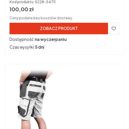
Kod produktu:
5228-54711
Cena brutto
100,00 zł
Ceny podane bez kosztów dostawy.
ZOBACZ PRODUKT
Dostępność:
na wyczerpaniu
Czas wysyłki:
5 dni