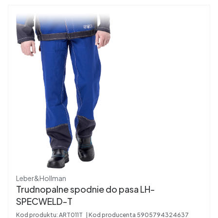
Producent
Leber&Hollman
Trudnopalne spodnie do pasa LH-
SPECWELD-T
Kod produktu:
ART011T
Kod producenta
5905794324637