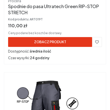
Procera
Spodnie do pasa Ultratech Green RIP-STOP
STRETCH
Kod produktu:
ART019T
Cena brutto
110,00 zł
Ceny podane bez kosztów dostawy.
ZOBACZ PRODUKT
Dostępność:
średnia ilość
Czas wysyłki:
24 godziny