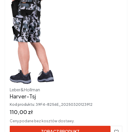
Producent
Leber&Hollman
Harver-Tsj
Kod produktu:
39F4-8256E_20250320123912
Cena brutto
110,00 zł
Ceny podane bez kosztów dostawy.
ZOBACZ PRODUKT