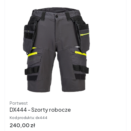
Producent
Portwest
DX444 - Szorty robocze
Kod produktu:
dx444
Cena brutto
240,00 zł