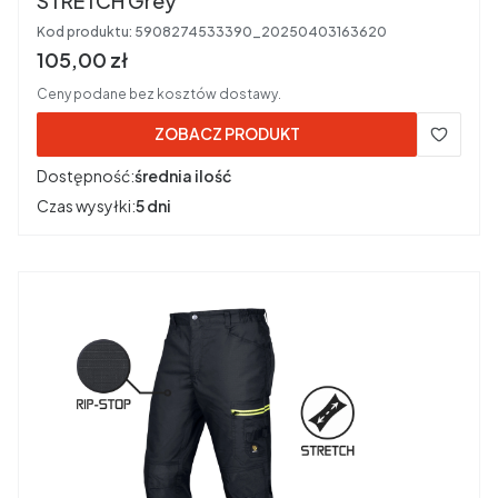
STRETCH Grey
Kod produktu:
5908274533390_20250403163620
Cena brutto
105,00 zł
Ceny podane bez kosztów dostawy.
ZOBACZ PRODUKT
Dostępność:
średnia ilość
Czas wysyłki:
5 dni