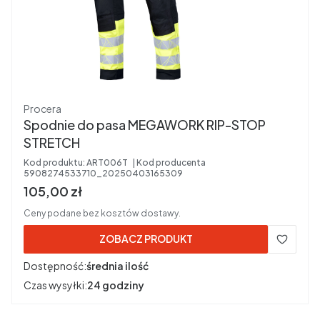
Producent
Procera
Spodnie do pasa MEGAWORK RIP-STOP
STRETCH
Kod produktu:
ART006T
Kod producenta
5908274533710_20250403165309
Cena brutto
105,00 zł
Ceny podane bez kosztów dostawy.
ZOBACZ PRODUKT
Dostępność:
średnia ilość
Czas wysyłki:
24 godziny