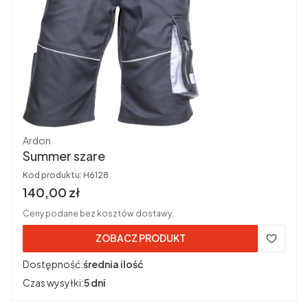
Producent
Ardon
Summer szare
Kod produktu:
H6128
Cena brutto
140,00 zł
Ceny podane bez kosztów dostawy.
ZOBACZ PRODUKT
Dostępność:
średnia ilość
Czas wysyłki:
5 dni