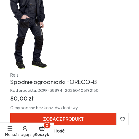
Producent
Reis
Spodnie ogrodniczki FORECO-B
Kod produktu:
DC9F-38894_20250403192130
Cena brutto
80,00 zł
Ceny podane bez kosztów dostawy.
ZOBACZ PRODUKT
Produkty w koszyku: 0. Zobacz szczegóły
Dostępność:
średnia ilość
Menu
Zaloguj się
Koszyk
Czas wysyłki:
5 dni