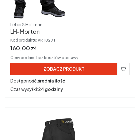
Producent
Leber&Hollman
LH-Morton
Kod produktu:
ART029T
Cena brutto
160,00 zł
Ceny podane bez kosztów dostawy.
ZOBACZ PRODUKT
Dostępność:
średnia ilość
Czas wysyłki:
24 godziny