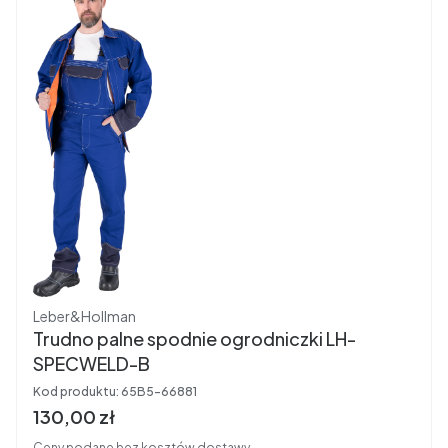
Producent
Leber&Hollman
Trudno palne spodnie ogrodniczki LH-
SPECWELD-B
Kod produktu:
65B5-66881
Cena brutto
130,00 zł
Ceny podane bez kosztów dostawy.