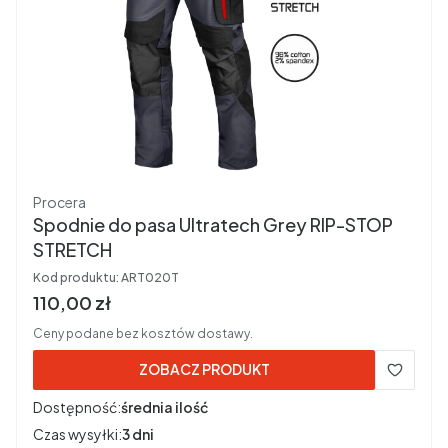
Producent
Procera
Spodnie do pasa Ultratech Grey RIP-STOP
STRETCH
Kod produktu:
ART020T
Cena brutto
110,00 zł
Ceny podane bez kosztów dostawy.
ZOBACZ PRODUKT
Dostępność:
średnia ilość
Czas wysyłki:
3 dni