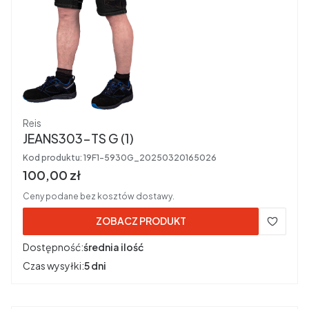
Producent
Reis
JEANS303-TS G (1)
Kod produktu:
19F1-5930G_20250320165026
Cena brutto
100,00 zł
Ceny podane bez kosztów dostawy.
ZOBACZ PRODUKT
Dostępność:
średnia ilość
Czas wysyłki:
5 dni