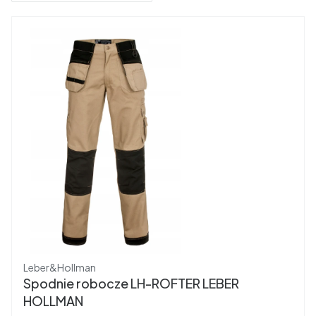
Producent
Leber&Hollman
Spodnie robocze LH-ROFTER LEBER
HOLLMAN