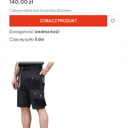
Cena brutto
140,00 zł
Ceny podane bez kosztów dostawy.
ZOBACZ PRODUKT
Dostępność:
średnia ilość
Czas wysyłki:
5 dni