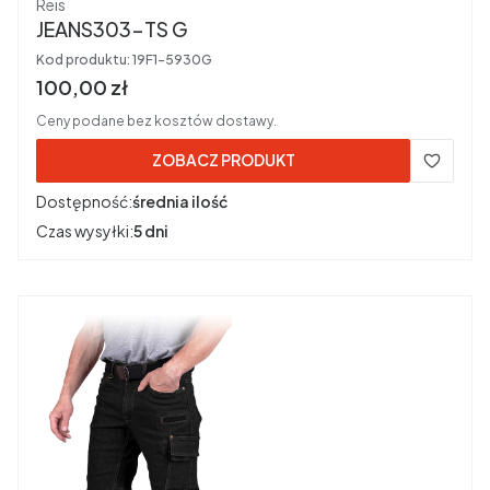
Producent
Reis
JEANS303-TS G
Kod produktu:
19F1-5930G
Cena brutto
100,00 zł
Ceny podane bez kosztów dostawy.
ZOBACZ PRODUKT
Dostępność:
średnia ilość
Czas wysyłki:
5 dni