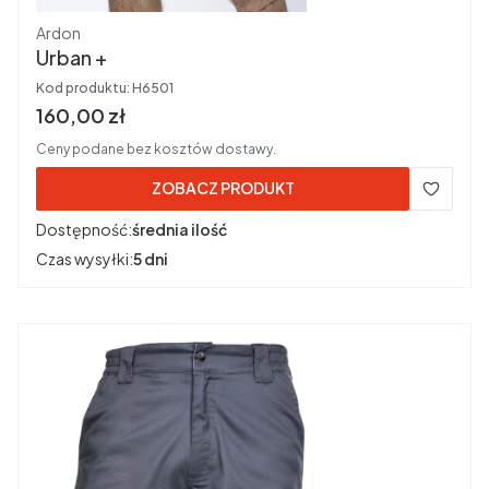
Producent
Ardon
Urban +
Kod produktu:
H6501
Cena brutto
160,00 zł
Ceny podane bez kosztów dostawy.
ZOBACZ PRODUKT
Dostępność:
średnia ilość
Czas wysyłki:
5 dni