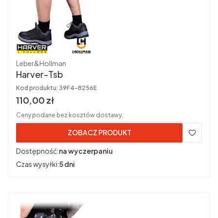
Producent
Leber&Hollman
Harver-Tsb
Kod produktu:
39F4-8256E
Cena brutto
110,00 zł
Ceny podane bez kosztów dostawy.
ZOBACZ PRODUKT
Dostępność:
na wyczerpaniu
Czas wysyłki:
5 dni