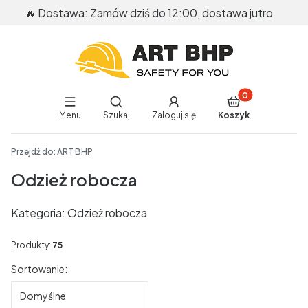
🔥 Dostawa: Zamów dziś do 12:00, dostawa jutro
Produkty w koszy
Otwórz wyszukiwarkę
Menu
Szukaj
Zaloguj się
Koszyk
End of main navigation
Przejdź do:
ART BHP
Odzież robocza
Kategoria: Odzież robocza
Produkty:
75
Lista produktów
Sortowanie:
Domyślne