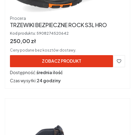
Producent
Procera
TRZEWIKI BEZPIECZNE ROCK S3L HRO
Kod produktu:
5908274520642
Cena brutto
250,00 zł
Ceny podane bez kosztów dostawy.
ZOBACZ PRODUKT
Dostępność:
średnia ilość
Czas wysyłki:
24 godziny