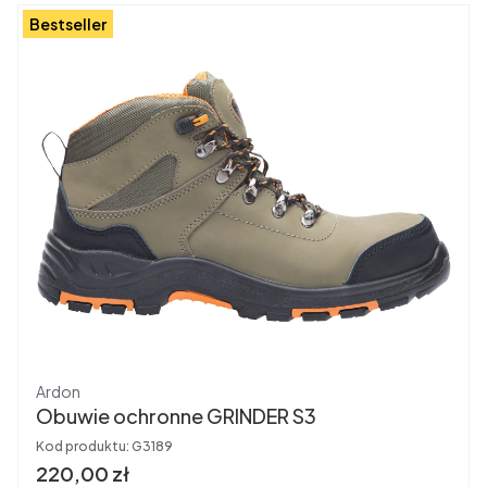
Bestseller
Producent
Ardon
Obuwie ochronne GRINDER S3
Kod produktu:
G3189
Cena brutto
220,00 zł