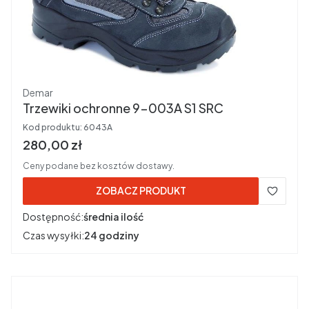
Producent
Demar
Trzewiki ochronne 9-003A S1 SRC
Kod produktu:
6043A
Cena brutto
280,00 zł
Ceny podane bez kosztów dostawy.
ZOBACZ PRODUKT
Dostępność:
średnia ilość
Czas wysyłki:
24 godziny