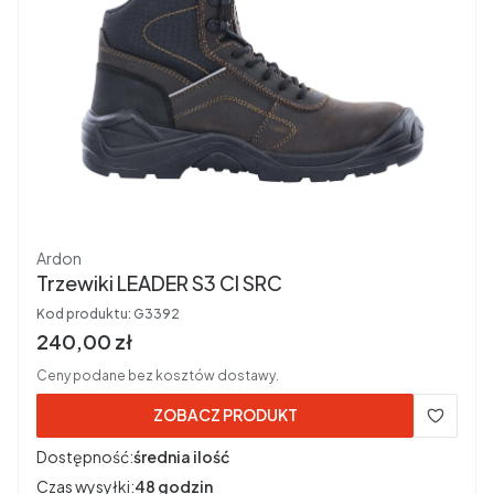
Producent
Ardon
Trzewiki LEADER S3 CI SRC
Kod produktu:
G3392
Cena brutto
240,00 zł
Ceny podane bez kosztów dostawy.
ZOBACZ PRODUKT
Dostępność:
średnia ilość
Czas wysyłki:
48 godzin