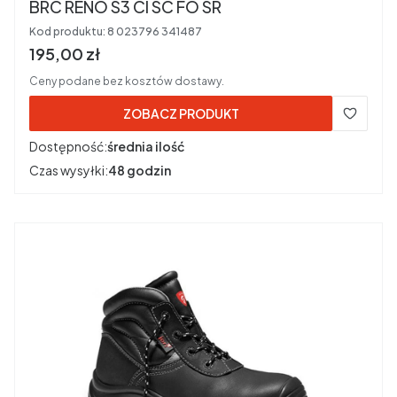
BRC RENO S3 CI SC FO SR
Kod produktu:
8 023796 341487
Cena brutto
195,00 zł
Ceny podane bez kosztów dostawy.
ZOBACZ PRODUKT
Dostępność:
średnia ilość
Czas wysyłki:
48 godzin