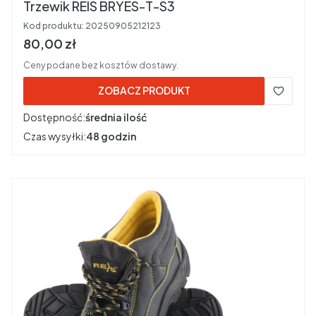
Trzewik REIS BRYES-T-S3
Kod produktu:
20250905212123
Cena brutto
80,00 zł
Ceny podane bez kosztów dostawy.
ZOBACZ PRODUKT
Dostępność:
średnia ilość
Czas wysyłki:
48 godzin