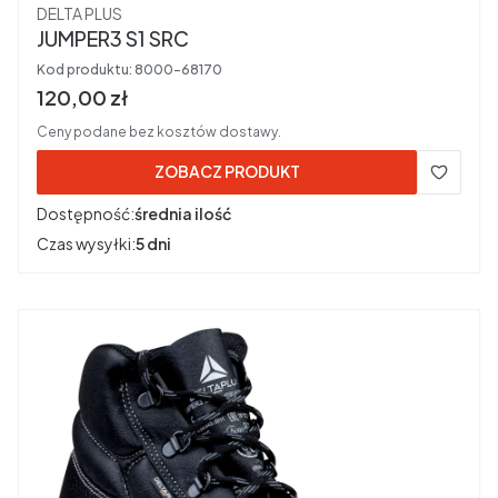
Producent
DELTA PLUS
JUMPER3 S1 SRC
Kod produktu:
8000-68170
Cena brutto
120,00 zł
Ceny podane bez kosztów dostawy.
ZOBACZ PRODUKT
Dostępność:
średnia ilość
Czas wysyłki:
5 dni