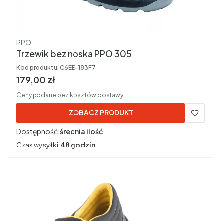
Producent
PPO
Trzewik bez noska PPO 305
Kod produktu:
C6EE-183F7
Cena brutto
179,00 zł
Ceny podane bez kosztów dostawy.
ZOBACZ PRODUKT
Dostępność:
średnia ilość
Czas wysyłki:
48 godzin