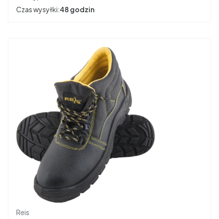
Czas wysyłki:
48 godzin
Producent
Reis