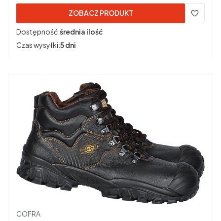
ZOBACZ PRODUKT
Dostępność:
średnia ilość
Czas wysyłki:
5 dni
Producent
COFRA