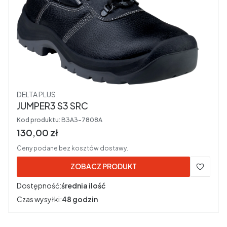
Producent
DELTA PLUS
JUMPER3 S3 SRC
Kod produktu:
B3A3-7808A
Cena brutto
130,00 zł
Ceny podane bez kosztów dostawy.
ZOBACZ PRODUKT
Dostępność:
średnia ilość
Czas wysyłki:
48 godzin