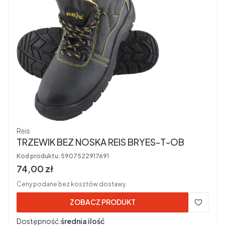
Producent
Reis
TRZEWIK BEZ NOSKA REIS BRYES-T-OB
Kod produktu:
5907522917691
Cena brutto
74,00 zł
Ceny podane bez kosztów dostawy.
ZOBACZ PRODUKT
Dostępność:
średnia ilość