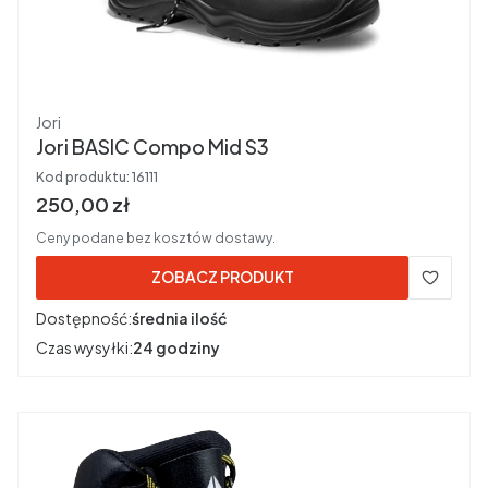
Producent
Jori
Jori BASIC Compo Mid S3
Kod produktu:
16111
Cena brutto
250,00 zł
Ceny podane bez kosztów dostawy.
ZOBACZ PRODUKT
Dostępność:
średnia ilość
Czas wysyłki:
24 godziny