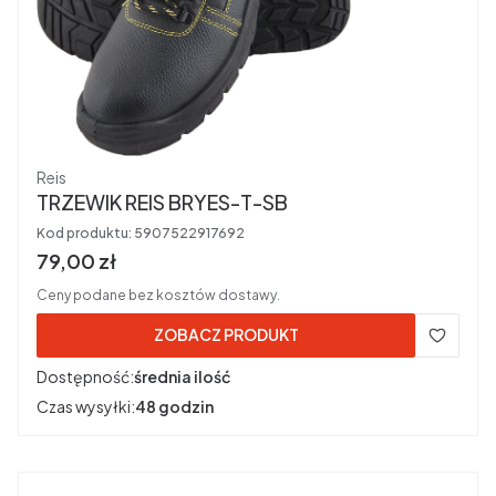
Producent
Reis
TRZEWIK REIS BRYES-T-SB
Kod produktu:
5907522917692
Cena brutto
79,00 zł
Ceny podane bez kosztów dostawy.
ZOBACZ PRODUKT
Dostępność:
średnia ilość
Czas wysyłki:
48 godzin