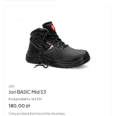
Producent
Jori
Jori BASIC Mid S3
Kod produktu:
163331
Cena brutto
180,00 zł
Ceny podane bez kosztów dostawy.