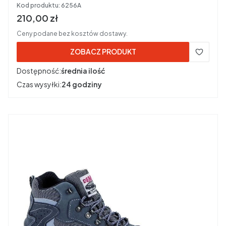
Kod produktu:
6256A
Cena brutto
210,00 zł
Ceny podane bez kosztów dostawy.
ZOBACZ PRODUKT
Dostępność:
średnia ilość
Czas wysyłki:
24 godziny