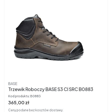
Producent
BASE
Trzewik Roboczy BASE S3 CI SRC B0883
Kod produktu:
B0883
Cena brutto
365,00 zł
Ceny podane bez kosztów dostawy.