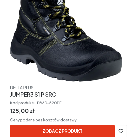
Producent
DELTA PLUS
JUMPER3 S1 P SRC
Kod produktu:
DB6D-820DF
Cena brutto
125,00 zł
Ceny podane bez kosztów dostawy.
ZOBACZ PRODUKT