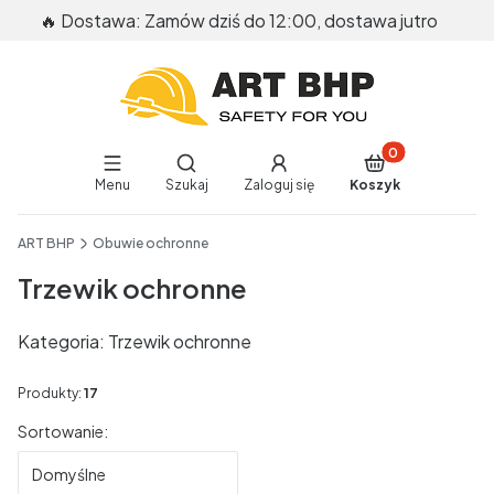
🔥 Dostawa: Zamów dziś do 12:00, dostawa jutro
Produkty w koszy
Otwórz wyszukiwarkę
Menu
Szukaj
Zaloguj się
Koszyk
End of main navigation
ART BHP
Obuwie ochronne
Trzewik ochronne
Kategoria: Trzewik ochronne
Produkty:
17
Lista produktów
Sortowanie:
Domyślne