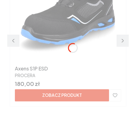
Axens S1P ESD
PRODUCENT
PROCERA
Cena
180,00 zł
ZOBACZ PRODUKT