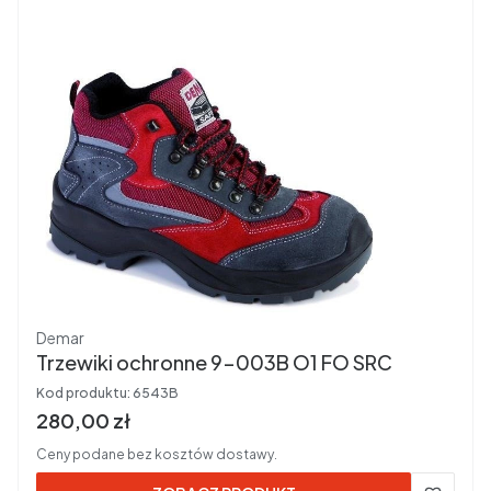
Producent
Demar
Trzewiki ochronne 9-003B O1 FO SRC
Kod produktu:
6543B
Cena brutto
280,00 zł
Ceny podane bez kosztów dostawy.